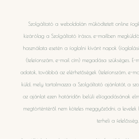
Szolgáltató a weboldalán működtetett online fogl
kizárólag a Szolgáltató írásos, e-mailben megküldöt
használata esetén a foglalni kívánt napok (foglalás
(telefonszám, e-mail cím) megadása szükséges. E-ma
adatok, továbbá az elérhetőségek (telefonszám, e-ma
küld, mely tartalmazza a Szolgáltató ajánlatát, a szolg
az ajánlat ezen határidőn belüli elfogadásának elm
megtörténtéről nem köteles meggyőződni, a levelek
terheli a felelőssé