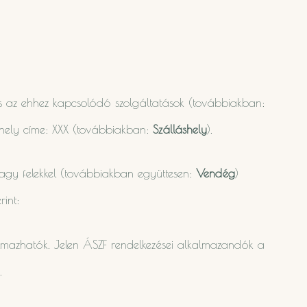
 és az ehhez kapcsolódó szolgáltatások (továbbiakban:
shely címe:
XXX
(továbbiakban:
Szálláshely
).
 vagy felekkel (továbbiakban együttesen:
Vendég
)
int:
lkalmazhatók. Jelen ÁSZF rendelkezései alkalmazandók a
.