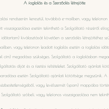
A foglalás és a Szerződés létrejötte
alási rendszerén keresztül, továbbá e-mailben, vagy telefonon 
t visszaigazolása esetén tekinthető a Szolgáltató részéről elf
i időtartam) kiválasztását követően a szerződés létrejöttéhez 
ilben, vagy telefonon leadott foglalás esetén a foglalási időta
il cím) megadása szükséges. Szolgáltató a foglalásban megad
áltatás díját és a fizetési feltételeket. Szolgáltató ajánlati köt
aradása esetén Szolgáltató ajánlati kötöttsége megszűnik. A Sz
 kézbesítetlenségéből, vagy levélszemét (spam) mappába tört
g. Szolgáltató szóbeli, vagy telefonos visszaigazolása nem tekinth