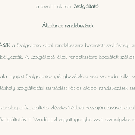
a továbbiakban:
Szolgáltató
.
Általános rendelkezések
ÁSZF
) a Szolgáltató által rendelkezésre bocsátott szálláshely
zabályozzák. A Szolgáltató által rendelkezésre bocsátott szállá
la nyújtott Szolgáltatás igénybevételére vele szerződő féllel,
lláshely-szolgáltatási szerződést köt az alábbi rendelkezések szer
k kizárólag a Szolgáltató előzetes írásbeli hozzájárulásával a
Szolgáltatást a Vendéggel együtt igénybe vevő személyekre is