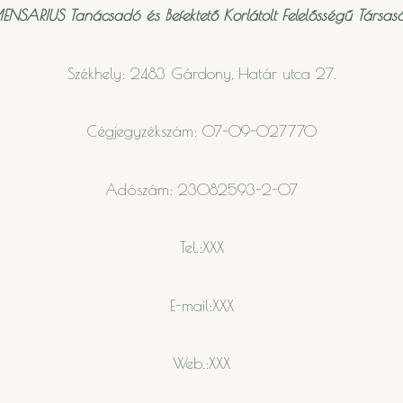
ENSARIUS Tanácsadó és Befektető Korlátolt Felelősségű Társas
Székhely: 2483 Gárdony, Határ utca 27.
Cégjegyzékszám: 07-09-027770
Adószám: 23082593-2-07
Tel.:
XXX
E-mail:
XXX
Web.:
XXX