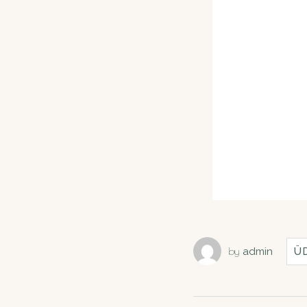
by
admin
Ü