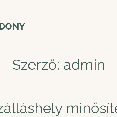
RDONY
Szerző:
admin
zálláshely minősít