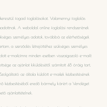
keresztül fogad foglalásokat. Valamennyi foglalás
ogadottnak. A weboldal online foglalási rendszerének
szükséges személyes adatok, továbbá az elérhetőségek
rtam, a szerződés létrejöttéhez szükséges személyes
ott e-mailcímre minden esetben visszaigazoló e-mailt
öttsége az ajánlat kiküldésétől számított 48 óráig tart,
olgáltató az általa küldött e-mailek kézbesítésének
énő kézbesítéséből eredő bármely kárért a Vendéget
ető ajánlattételnek.