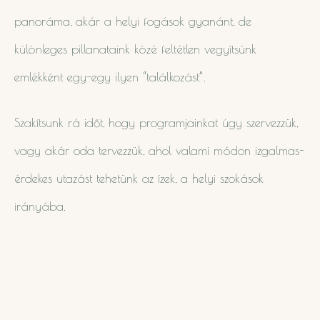
panoráma, akár a helyi fogások gyanánt, de
különleges pillanataink közé feltétlen vegyítsünk
emlékként egy-egy ilyen “találkozást”.
Szakítsunk rá időt, hogy programjainkat úgy szervezzük,
vagy akár oda tervezzük, ahol valami módon izgalmas-
érdekes utazást tehetünk az ízek, a helyi szokások
irányába.