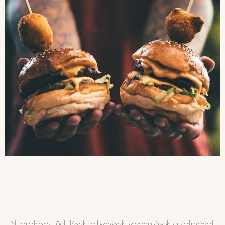
Nyaralások, üdülések, pihenések, elvonulások alkalmával,