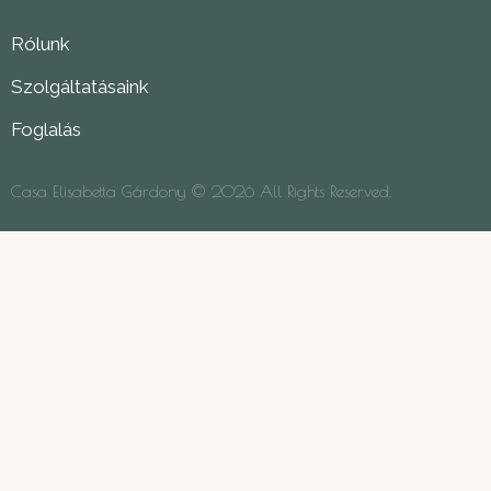
Rólunk
Szolgáltatásaink
Foglalás
Casa Elisabetta Gárdony © 2026 All Rights Reserved.