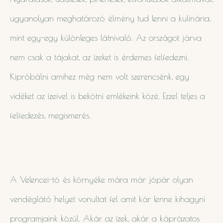
ugyanolyan meghatározó élmény tud lenni a kulinária,
mint egy-egy különleges látnivaló. Az országot járva
nem csak a tájakat, az ízeket is érdemes felfedezni.
Kipróbálni amihez még nem volt szerencsénk, egy
vidéket az ízeivel is bekötni emlékeink közé. Ezzel teljes a
felfedezés, megismerés.
A Velencei-tó és környéke mára már jópár olyan
vendéglátó helyet vonultat fel amit kár lenne kihagyni
programjaink közül. Akár az ízek, akár a káprázatos