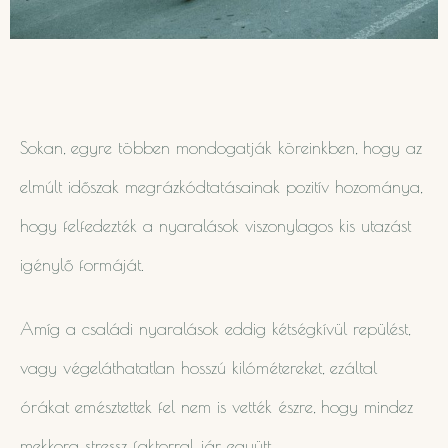
Sokan, egyre többen mondogatják köreinkben, hogy az
elmúlt időszak megrázkódtatásainak pozitív hozománya,
hogy felfedezték a nyaralások viszonylagos kis utazást
igénylő formáját.
Amíg a családi nyaralások eddig kétségkívül repülést,
vagy végeláthatatlan hosszú kilómétereket, ezáltal
órákat emésztettek fel nem is vették észre, hogy mindez
mekkora stressz faktorral jár együtt.