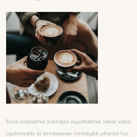
Rövid szökésekhez, párnapos együttlétekhez sokkal sokkal
izgalmasabb, és természetesen minőségibb pihenést hoz